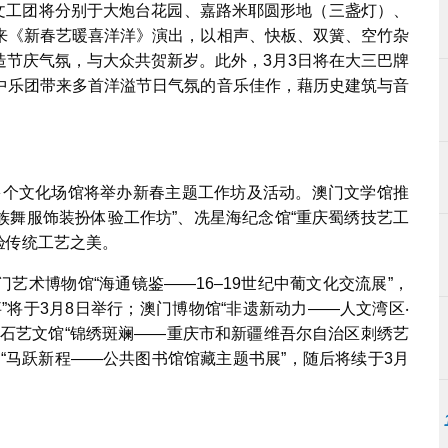
矿文工团将分别于大炮台花园、嘉路米耶圆形地（三盏灯）、
来《新春艺暖喜洋洋》演出，以相声、快板、双簧、空竹杂
造节庆气氛，与大众共贺新岁。此外，3月3日将在大三巴牌
中乐团带来多首洋溢节日气氛的音乐佳作，藉历史建筑与音
，多个文化场馆将举办新春主题工作坊及活动。澳门文学馆推
民族舞服饰装扮体验工作坊”、冼星海纪念馆“重庆蜀绣技艺工
验传统工艺之美。
艺术博物馆“海通镜鉴——16–19世纪中葡文化交流展”，
”将于3月8日举行；澳门博物馆“非遗新动力——人文湾区‧
塔石艺文馆“锦绣斑斓——重庆市和新疆维吾尔自治区刺绣艺
“马跃新程——公共图书馆馆藏主题书展”，随后将续于3月