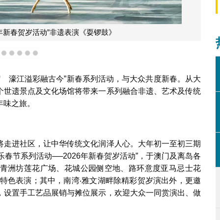
6年新春贺岁活动”非遗表演《耍锣鼓》
2
3
4
5
6
7
岁
濠江溢彩融古今”新春系列活动，与大众共度新春。从大
个世遗景点及文化场馆将带来一系列融合非遗、艺术及传统
年味之旅。
将走进社区，让中华传统文化润泽人心。大年初一至初三期
乐春节系列活动──2026年新春贺岁活动”，于澳门及离岛各
青洲坊莲花广场、花城公园侧空地、路环意度亚马忌士花
俗特色表演；其中，南湾‧雅文湖畔除精彩贺岁演出外，更邀
，设置手工艺品展销与摊位展示，欢迎大众一同赏演出、做