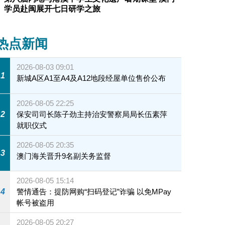
学员赴闽展开七日研学之旅
热点新闻
2026-08-03 09:01
1
新城A区A1至A4及A12地段经屋单位售价公布
2026-08-05 22:25
2
保安司司长陈子劲主持治安警察局局长伍素萍
就职仪式
2026-08-05 20:35
3
澳门海关晋升9名副关务监督
2026-08-05 15:14
4
警情通告：提防网购“扫码登记”诈骗 以免MPay
帐号被盗用
2026-08-05 20:27