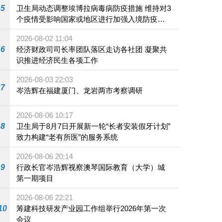
5
卫生局动态调整埃博拉病毒病防疫措施 维持对3
个疫情受影响国家或地区进行加强入境防疫措
施
2026-08-02 11:04
6
经济财政司司长率团队落区走访各社团 凝聚共
识推进经济民生各项工作
2026-08-03 22:03
7
岑浩辉在福建厦门、龙岩两市考察调研
2026-08-06 10:17
8
卫生局于8月7日开展新一轮“长者安装假牙计划”
致力构建“老有所医”的服务系统
2026-08-06 20:14
9
行政长官岑浩辉视察澳琴国际教育（大学）城
第一期项目
2026-08-06 22:21
10
筹建科技研发产业园工作组举行2026年第一次
会议