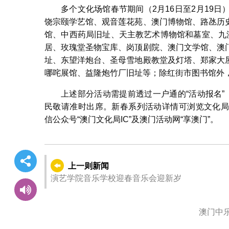
多个文化场馆春节期间（2月16日至2月19
饶宗颐学艺馆、观音莲花苑、澳门博物馆、路氹历
馆、中西药局旧址、天主教艺术博物馆和墓室、九
居、玫瑰堂圣物宝库、岗顶剧院、澳门文学馆、澳
址、东望洋炮台、圣母雪地殿教堂及灯塔、郑家大
哪咤展馆、益隆炮竹厂旧址等；除红街市图书馆外
上述部分活动需提前透过一户通的“活动报名”
民敬请准时出席。新春系列活动详情可浏览文化
信公众号“澳门文化局IC”及澳门活动网“享澳门”。
上一则新闻
演艺学院音乐学校迎春音乐会迎新岁
澳门中