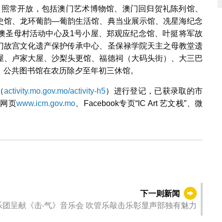
日）照常开放，包括澳门艺术博物馆、澳门回归贺礼陈列馆、
史馆、龙环葡韵—葡韵生活馆、典当业展示馆、冼星海纪念
澳圣母村活动中心及1号小屋、郑观应纪念馆、叶挺将军故
门故宫文化遗产保护传承中心、圣保禄学院天主之母教堂遗
屋、卢家大屋、沙梨头更馆、福德祠（大码头街）、大三巴
，公共图书馆在农历除夕至年初三休馆。
（
activity.mo.gov.mo/activity-h5
）进行登记，已获录取的市
局网页
www.icm.gov.mo
、Facebook专页“IC Art 艺文栈”、微
下一则新闻
乐团呈献《击‧气》音乐会 吹管乐敲击乐彰显声部独有魅力