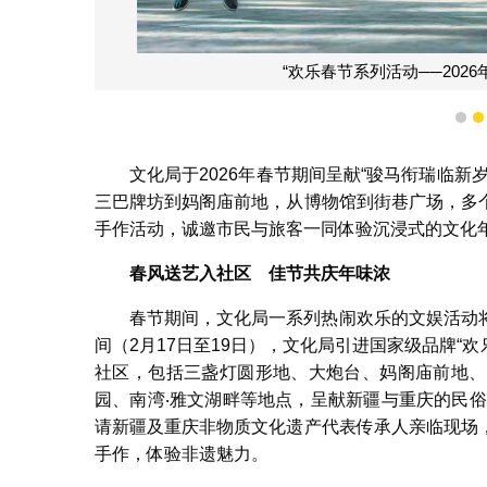
“欢乐春节系列活动──202
1
文化局于2026年春节期间呈献“骏马衔瑞临新
三巴牌坊到妈阁庙前地，从博物馆到街巷广场，多
手作活动，诚邀市民与旅客一同体验沉浸式的文化
春风送艺入社区
佳节共庆年味浓
春节期间，文化局一系列热闹欢乐的文娱活动
间（2月17日至19日），文化局引进国家级品牌“欢
社区，包括三盏灯圆形地、大炮台、妈阁庙前地、
园、南湾‧雅文湖畔等地点，呈献新疆与重庆的民
请新疆及重庆非物质文化遗产代表传承人亲临现场
手作，体验非遗魅力。