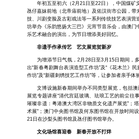
年初五至初六（2月21日至22日），中国煤
氹仔嘉妹前地（北帝庙前地）及佑汉街市公园，带
技、川剧变脸及古彩戏法等一系列传统技艺表演营
坊举办《乐韵悠扬大三巴》元宵节音乐会，由澳门
乐艺术融合的演出，为节日增添美好回忆。
非遗手作承传艺 艺文展览贺新岁
为增添节日气氛，2月28日至3月15日期间
出“新春粤剧舞台表演造型工作坊”及“《花木兰》
作坊”及“新疆刺绣技艺工作坊”等，让参加者亲手体
文博设施新春期间举办不同类型展览，包括澳门
展览专题讲座“清代宫廷玻璃、珐琅工艺的前尘往事
璀璨非遗：粤港澳大湾区非物质文化遗产展览”；
术展”；澳门中央图书馆及何东图书馆在开放时间设
21日在沙梨头图书馆及氹仔图书馆举办。
文化场馆喜迎春
新春开放不打烊