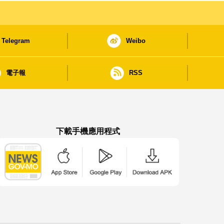
Telegram
Weibo
電子報
RSS
下載手機應用程式
澳門政府新聞 APP - App Store 下載
澳門政府新聞 APP - Google Pla
澳門政府新聞 APP -