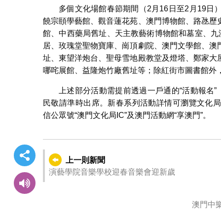
多個文化場館春節期間（2月16日至2月19
饒宗頤學藝館、觀音蓮花苑、澳門博物館、路氹歷
館、中西藥局舊址、天主教藝術博物館和墓室、九
居、玫瑰堂聖物寶庫、崗頂劇院、澳門文學館、澳
址、東望洋炮台、聖母雪地殿教堂及燈塔、鄭家大
哪咤展館、益隆炮竹廠舊址等；除紅街市圖書館外
上述部分活動需提前透過一戶通的“活動報名”
民敬請準時出席。新春系列活動詳情可瀏覽文化
信公眾號“澳門文化局IC”及澳門活動網“享澳門”。
上一則新聞
演藝學院音樂學校迎春音樂會迎新歲
澳門中