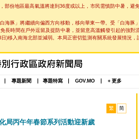
部份地區最高氣溫將達到36度或以上，市民需慎防中暑，避免在烈
白海豚」將繼續向偏西方向移動，移向華東一帶。受「白海豚
避免長時間在戶外逗留及提防中暑，並留意高溫觸發引起的強對
8日)移入南海北部並減弱。本局正密切監測有關系統發展情況，請市
專題新聞
專題特寫
GOV.MO
+ 更多
繁
简
文化局丙午年春節系列活動迎新歲