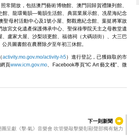
日）照常開放，包括澳門藝術博物館、澳門回歸賀禮陳列館、
史館、龍環葡韻—葡韻生活館、典當業展示館、冼星海紀念
澳聖母村活動中心及1號小屋、鄭觀應紀念館、葉挺將軍故
門故宮文化遺產保護傳承中心、聖保祿學院天主之母教堂遺
屋、盧家大屋、沙梨頭更館、福德祠（大碼頭街）、大三巴
，公共圖書館在農曆除夕至年初三休館。
（
activity.mo.gov.mo/activity-h5
）進行登記，已獲錄取的市
局網頁
www.icm.gov.mo
、Facebook專頁“IC Art 藝文棧”、微
下一則新聞
樂團呈獻《擊‧氣》音樂會 吹管樂敲擊樂彰顯聲部獨有魅力