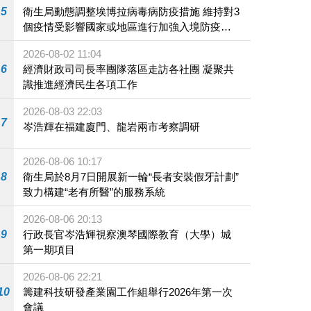
5
衛生局動態調整埃博拉病毒病防疫措施 維持對3
個疫情受影響國家或地區進行加強入境防疫措
施
2026-08-02 11:04
6
經濟財政司司長率團隊落區走訪各社團 凝聚共
識推進經濟民生各項工作
2026-08-03 22:03
7
岑浩輝在福建廈門、龍岩兩市考察調研
2026-08-06 10:17
8
衛生局於8月7日開展新一輪“長者安裝假牙計劃”
致力構建“老有所醫”的服務系統
2026-08-06 20:13
9
行政長官岑浩輝視察澳琴國際教育（大學）城
第一期項目
2026-08-06 22:21
10
籌建科技研發產業園工作組舉行2026年第一次
會議