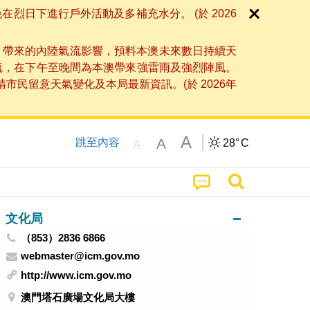
日下進行戶外活動及多補充水分。 (於 2026
」帶來的內陸氣流影響，預料本澳未來數日持續天
流，在下午至晚間為本澳帶來強雷雨及強烈陣風。
民留意天氣變化及本局最新資訊。(於 2026年
A
A
跳至內容
28°
C
A
文化局
（853）2836 6866
webmaster@icm.gov.mo
http://www.icm.gov.mo
澳門塔石廣場文化局大樓