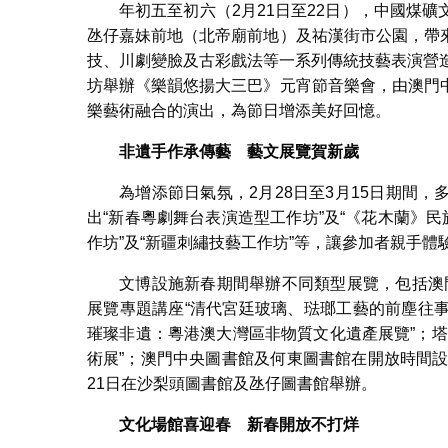
年初五至初六（2月21日至22日），中國煤
氹仔嘉妹前地（北帝廟前地）及祐漢街市公園，帶
技、川劇變臉及古彩戲法等一系列傳統技藝表演營
坊舉辦《樂韻悠揚大三巴》元宵節音樂會，由澳門
樂藝術融合的演出，為節日增添美好回憶。
非遺手作承傳藝 藝文展覽賀新歲
為增添節日氣氛，2月28日至3月15日期間
出“新春粵劇舞台表演造型工作坊”及“《花木蘭》
作坊”及“新疆刺繡技藝工作坊”等，讓參加者親手體
文博設施新春期間舉辦不同類型展覽，包括澳門
展覽專題講座“清代宮廷玻璃、琺瑯工藝的前塵往事
璀璨非遺：粵港澳大灣區非物質文化遺產展覽”；
術展”；澳門中央圖書館及何東圖書館在開放時間設
21日在沙梨頭圖書館及氹仔圖書館舉辦。
文化場館喜迎春
新春開放不打烊