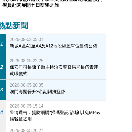
學員赴閩展開七日研學之旅
熱點新聞
2026-08-03 09:01
1
新城A區A1至A4及A12地段經屋單位售價公佈
2026-08-05 22:25
2
保安司司長陳子勁主持治安警察局局長伍素萍
就職儀式
2026-08-05 20:35
3
澳門海關晉升9名副關務監督
2026-08-05 15:14
4
警情通告：提防網購“掃碼登記”詐騙 以免MPay
帳號被盜用
2026-08-05 20:27