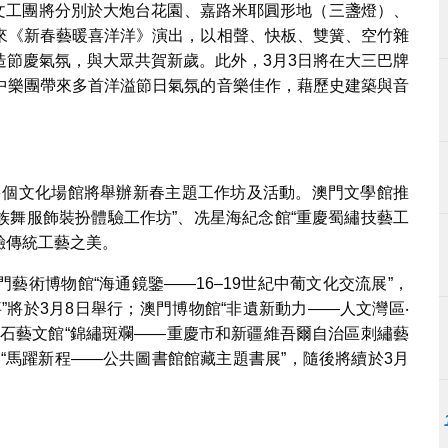
礦文工團將分別於大炮台花園、嘉路米耶圓形地（三盞燈）、
來《新春藝暖喜洋洋》演出，以相聲、快板、雙簧、空竹雜
造節慶氣氛，與大眾共賀新歲。此外，3月3日將在大三巴牌
中樂團帶來多首洋溢節日氣氛的音樂佳作，藉歷史建築與音
，多個文化場館將舉辦新春主題工作坊及活動。澳門文學館推
民族舞服飾裝扮體驗工作坊”、冼星海紀念館“重慶蜀繡技藝工
驗傳統工藝之美。
藝術博物館“海通鏡鑒——16–19世紀中葡文化交流展”，
”將於3月8日舉行；澳門博物館“非遺新動力——人文灣區‧
塔石藝文館“錦繡斑斕——重慶市和新疆維吾爾自治區刺繡藝
“馬躍新程——公共圖書館館藏主題書展”，隨後將續於3月