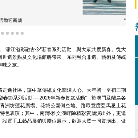
6年新春賀歲活動”非遺表演《耍鑼鼓》
2
3
4
5
6
7
歲
濠江溢彩融古今”新春系列活動，與大眾共度新春。從大
個世遺景點及文化場館將帶來一系列融合非遺、藝術及傳統
年味之旅。
將走進社區，讓中華傳統文化潤澤人心。大年初一至初三期
樂春節系列活動──2026年新春賀歲活動”，於澳門及離島各
青洲坊蓮花廣場、花城公園側空地、路環意度亞馬忌士花
俗特色表演；其中，南灣‧雅文湖畔除精彩賀歲演出外，更邀
，設置手工藝品展銷與攤位展示，歡迎大眾一同賞演出、做