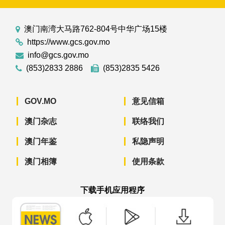
澳门南湾大马路762-804号中华广场15楼
https://www.gcs.gov.mo
info@gcs.gov.mo
(853)2833 2886
(853)2835 5426
GOV.MO
意见信箱
澳门杂志
联络我们
澳门年鉴
私隐声明
澳门相簿
使用条款
下载手机应用程序
澳门政府新闻 APP - App Store 下载
澳门政府新闻 APP - Googl
澳门政府新闻 