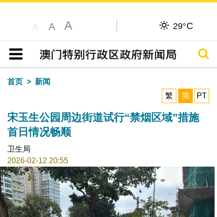
A
C
A
29°
A
搜寻
目录
首页
新闻
繁
简
PT
宋玉生公园周边街道试行“禁烟区域”措施
首日情况畅顺
卫生局
2026-02-12 20:55