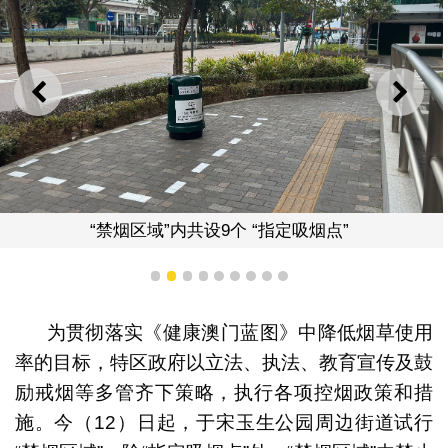
上一则
下一
“禁烟区域”内共设9个 “指定吸烟点”
1
2
3
4
5
6
7
8
9
为贯彻落实《健康澳门蓝图》中降低烟草使用
率的目标，特区政府以立法、执法、教育宣传及鼓
励戒烟等多管齐下策略，执行各项控烟政策和措
施。今（12）日起，于宋玉生公园周边街道试行