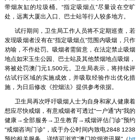
带烟灰缸的垃圾桶。“指定吸烟点”尽量设在空旷
处，远离大厦出入口、巴士站等行人较多地方。
试行期间，卫生局工作人员将不定期巡查，若
发现吸烟者没有在“指定吸烟点”范围内吸烟，只作
劝喻，不作处罚。吸烟者需留意，在法定禁止吸烟
地点如宋玉生公园、巴士站及其他禁烟地点吸烟，
将被处罚澳门元1,500元。卫生局表示，将持续评
估试行区域的实施成效，并吸取经验作出优化措
施，为日后修改《控烟法》提供参考依据。
卫生局再次呼吁吸烟人士为自身和家人健康着
想应尽快戒烟，有意戒烟者可透过“一户通”内“我的
健康→全部服务→卫生教育→戒烟评估门诊”预约
“戒烟咨询门诊”，或于办公时间内致电2848 1238
预约相关服务，详情可浏览“澳门控烟资讯网”（
htt