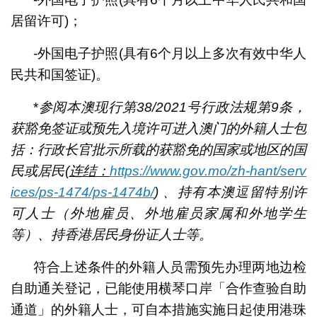
居留许可)；
-外国电子护照(具有6个月以上多次有效中华人
民共和国签证)。
*
参阅本澳现行第38/2021号行政法规第9条，
获豁免签证或预先入境许可进入澳门的外籍人士包
括：行政长官批示所载的获豁免的国家或地区的国
民或居民(
连结：
https://www.gov.mo/zh-hant/serv
ices/ps-1474/ps-1474b/
) 、持有本澳逗留特别许
可人士（外地雇员、外地雇员家属和外地学生
等）、持香港居民身份证人士等。
符合上述条件的外籍人员需预先办理两地边检
自助通关登记，已能使用横琴口岸「合作查验自助
通道」的外籍人士，可自本措施实施日起使用港珠