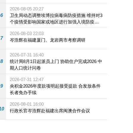
2026-08-05 20:27
6
卫生局动态调整埃博拉病毒病防疫措施 维持对3
个疫情受影响国家或地区进行加强入境防疫措
施
2026-08-03 22:03
7
岑浩辉在福建厦门、龙岩两市考察调研
2026-07-31 16:40
8
统计局8月1日起派员上门 协助住户完成2026 中
期人口统计问卷
2026-07-31 12:47
9
央积金2026年度款项明起接受提款 合发放条件
长者免办手续
2026-08-01 16:00
10
行政长官岑浩辉赴福建出席闽澳合作会议