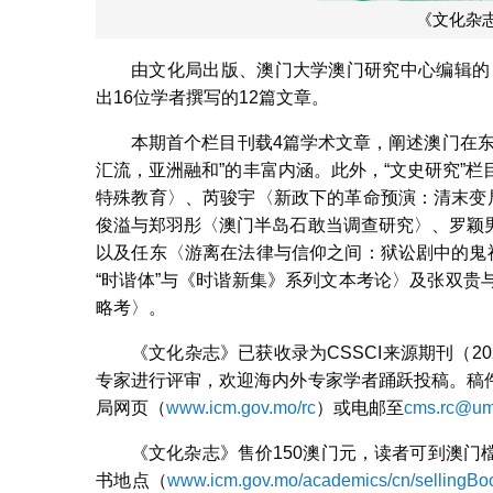
《文化杂志
由文化局出版、澳门大学澳门研究中心编辑的
出16位学者撰写的12篇文章。
本期首个栏目刊载4篇学术文章，阐述澳门在
汇流，亚洲融和”的丰富内涵。此外，“文史研究”
特殊教育〉、芮骏宇〈新政下的革命预演：清末变
俊溢与郑羽彤〈澳门半岛石敢当调查研究〉、罗颖
以及任东〈游离在法律与信仰之间：狱讼剧中的鬼
“时谐体”与《时谐新集》系列文本考论〉及张双
略考〉。
《文化杂志》已获收录为CSSCI来源期刊（2
专家进行评审，欢迎海内外专家学者踊跃投稿。稿
局网页（
www.icm.gov.mo/rc
）或电邮至
cms.rc@um
《文化杂志》售价150澳门元，读者可到澳
书地点（
www.icm.gov.mo/academics/cn/sellingBo