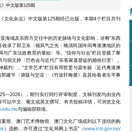
》中文版第125期
《文化杂志》中文版第125期经已出版，本期4个栏目共刊
东亚海域及东西方交往中的历史脉络与文化影响，诠释“东西
栏目收录了郭卫东〈领风气之先：晚清民国年间粤港澳地区的
局与广东法政教育的肇始〉等。“信仰与社会”栏目登载了黎
男与胡文婷〈巴色会与近代广东客家基督徒的婚俗衍变〉，
神裁判〉。“文学艺术”栏目有邓哲雯与梁冬丽〈近代粤港澳
贵与郭建平〈谀跋与交谊：《竹波轩梅册》及其绘着者生平事
025—2026），期刊实行同行评审制度，文稿刊发均由业内
件可以中文、葡文或英文撰写。有关投稿详情，可浏览文化
.edu.mo
与编辑部联络。
门檔案馆、澳门艺术博物馆、澳门文化广场或到以下连结的购
ok
）选购，亦可透过“文化局网上书店”（
www.icm.gov.mo/