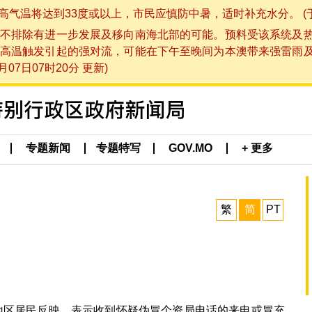
将达到33度或以上，市民应慎防中暑，适时补充水分。 (于 202
不排除有进一步发展及移向南海北部的可能。预料受该系统及
高温触发引起的强对流，可能在下午至晚间为本澳带来强雷雨
07日07时20分 更新)
专题新闻
专题特写
GOV.MO
+ 更多
繁
简
PT
近地区居民反映，表示收到怀疑伪冒个资局电话的来电或冒充