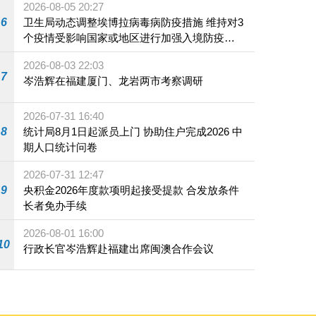
2026-08-05 20:27
6
卫生局动态调整埃博拉病毒病防疫措施 维持对3
个疫情受影响国家或地区进行加强入境防疫措
施
2026-08-03 22:03
7
岑浩辉在福建厦门、龙岩两市考察调研
2026-07-31 16:40
8
统计局8月1日起派员上门 协助住户完成2026 中
期人口统计问卷
2026-07-31 12:47
9
央积金2026年度款项明起接受提款 合发放条件
长者免办手续
2026-08-01 16:00
10
行政长官岑浩辉赴福建出席闽澳合作会议