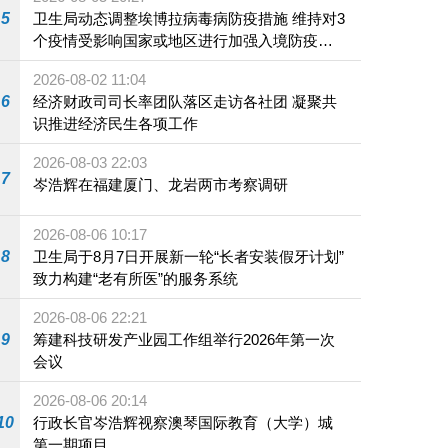
5
卫生局动态调整埃博拉病毒病防疫措施 维持对3
个疫情受影响国家或地区进行加强入境防疫措
施
2026-08-02 11:04
6
经济财政司司长率团队落区走访各社团 凝聚共
识推进经济民生各项工作
2026-08-03 22:03
7
岑浩辉在福建厦门、龙岩两市考察调研
2026-08-06 10:17
8
卫生局于8月7日开展新一轮“长者安装假牙计划”
致力构建“老有所医”的服务系统
2026-08-06 22:21
9
筹建科技研发产业园工作组举行2026年第一次
会议
2026-08-06 20:14
10
行政长官岑浩辉视察澳琴国际教育（大学）城
第一期项目