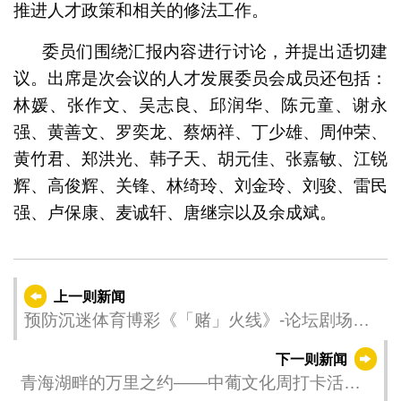
推进人才政策和相关的修法工作。
委员们围绕汇报内容进行讨论，并提出适切建
议。出席是次会议的人才发展委员会成员还包括：
林媛、张作文、吴志良、邱润华、陈元童、谢永
强、黄善文、罗奕龙、蔡炳祥、丁少雄、周仲荣、
黄竹君、郑洪光、韩子天、胡元佳、张嘉敏、江锐
辉、高俊辉、关锋、林绮玲、刘金玲、刘骏、雷民
强、卢保康、麦诚轩、唐继宗以及余成斌。
上一则新闻
预防沉迷体育博彩《「赌」火线》-论坛剧场巡
演活动圆满结束
下一则新闻
青海湖畔的万里之约——中葡文化周打卡活动