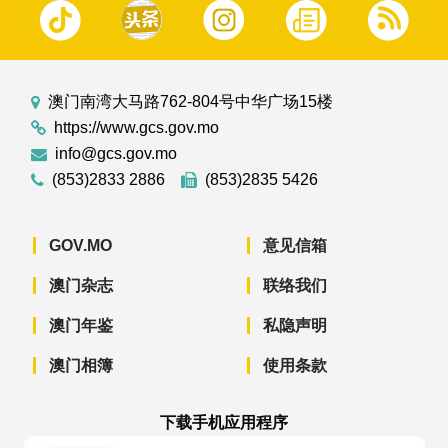
澳门南湾大马路762-804号中华广场15楼
https://www.gcs.gov.mo
info@gcs.gov.mo
(853)2833 2886
(853)2835 5426
GOV.MO
意见信箱
澳门杂志
联络我们
澳门年鉴
私隐声明
澳门相簿
使用条款
下载手机应用程序
澳门政府新闻 APP - App Store 下载
澳门政府新闻 APP - Googl
澳门政府新闻 