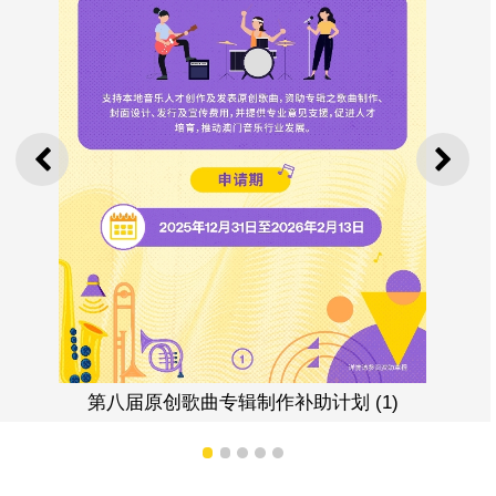
上一则
下一
计划 (1)
第八届原创歌曲专辑制作补助
1
2
3
4
5