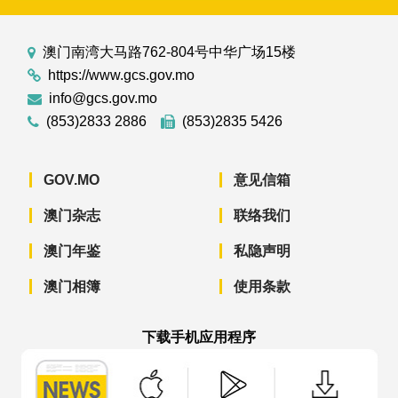
澳门南湾大马路762-804号中华广场15楼
https://www.gcs.gov.mo
info@gcs.gov.mo
(853)2833 2886
(853)2835 5426
GOV.MO
意见信箱
澳门杂志
联络我们
澳门年鉴
私隐声明
澳门相簿
使用条款
下载手机应用程序
澳门政府新闻 APP - App Store 下载
澳门政府新闻 APP - Googl
澳门政府新闻 