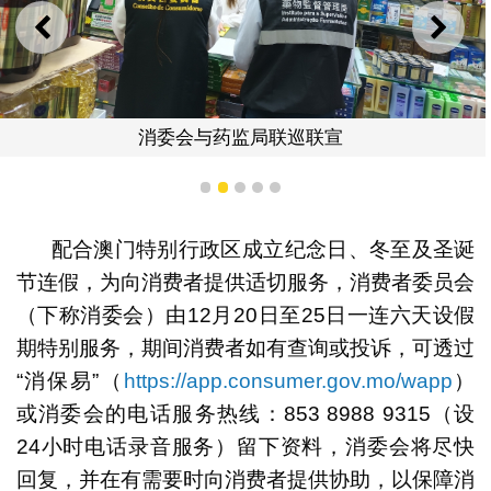
上一则
下一
消委会与药监局联巡联宣
1
2
3
4
5
配合澳门特别行政区成立纪念日、冬至及圣诞
节连假，为向消费者提供适切服务，消费者委员会
（下称消委会）由12月20日至25日一连六天设假
期特别服务，期间消费者如有查询或投诉，可透过
“消保易”（
https://app.consumer.gov.mo/wapp
）
或消委会的电话服务热线：853 8988 9315（设
24小时电话录音服务）留下资料，消委会将尽快
回复，并在有需要时向消费者提供协助，以保障消