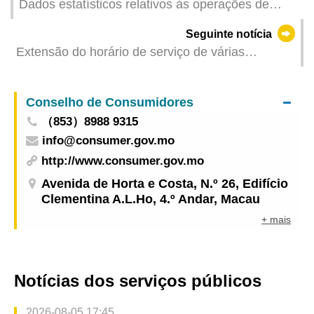
Dados estatísticos relativos às operações de
combate aos trabalhadores ilegais dos meses de
Seguinte notícia
Novembro de 2025
Extensão do horário de serviço de várias
carreiras diurnas de autocarros na véspera de
Natal e na véspera de Ano Novo
Conselho de Consumidores
（853）8988 9315
info@consumer.gov.mo
http://www.consumer.gov.mo
Avenida de Horta e Costa, N.º 26, Edifício
Clementina A.L.Ho, 4.º Andar, Macau
+ mais
Notícias dos serviços públicos
2026-08-05 17:45