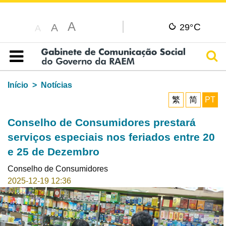
A
C
A
29°
A
Pesq
Índice
Início
Notícias
繁
简
PT
Conselho de Consumidores prestará
serviços especiais nos feriados entre 20
e 25 de Dezembro
Conselho de Consumidores
2025-12-19 12:36