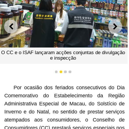
ANTERIOR
SEGU
O CC e o ISAF lançaram acções conjuntas de divulgação
e inspecção
1
2
3
4
Por ocasião dos feriados consecutivos do Dia
Comemorativo do Estabelecimento da Região
Administrativa Especial de Macau, do Solstício de
Inverno e do Natal, no sentido de prestar serviços
atempados aos consumidores, o Conselho de
Consumidores (CC) prestará serviços especiais nos