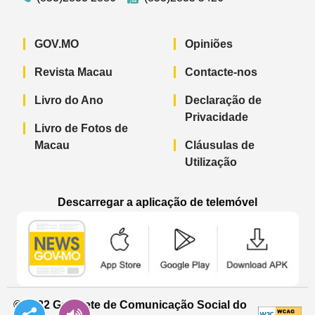
GOV.MO
Opiniões
Revista Macau
Contacte-nos
Livro do Ano
Declaração de
Privacidade
Livro de Fotos de
Macau
Cláusulas de
Utilização
Descarregar a aplicação de telemóvel
Aplicação de telemóvel “Notícias do G
Aplicação de telemóvel “
Aplicação 
© 2022 Gabinete de Comunicação Social do