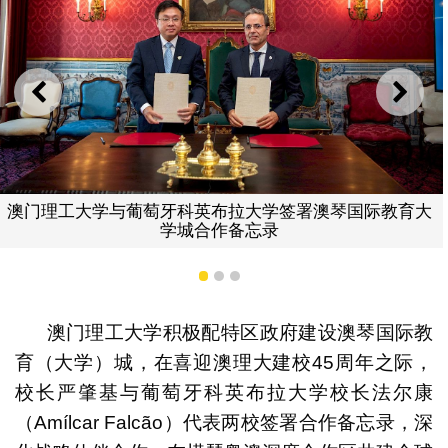
上一则
下一
澳门理工大学与葡萄牙科英布拉大学签署澳琴国际教育大
学城合作备忘录
1
2
3
澳门理工大学积极配特区政府建设澳琴国际教
育（大学）城，在喜迎澳理大建校45周年之际，
校长严肇基与葡萄牙科英布拉大学校长法尔康
（Amílcar Falcão）代表两校签署合作备忘录，深