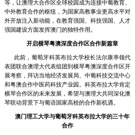
等，让澳理大合作区全球校园成为连接中葡教育、
中外教育合作的枢纽，为国家高教事业更高水平对
外开放注入新动能，在教育强国、科技强国、人才
强国建设方面发挥澳门的独特作用。
开启横琴粤澳深度合作区合作新篇章
此前，葡萄牙科英布拉大学校长法尔康率领代
表团联合澳理大代表组团到横琴粤澳深度合作区开
展考察，拜访当地经济发展局、中葡科技交流中心
和粤澳合作中医药科技产业园。科英布拉大学肯定
横琴合作区的未来发展，希望与澳理大共同深化澳
琴联动背景下与葡语国家高校的合作新机遇。
澳门理工大学与葡萄牙科英布拉大学的三十年
合作