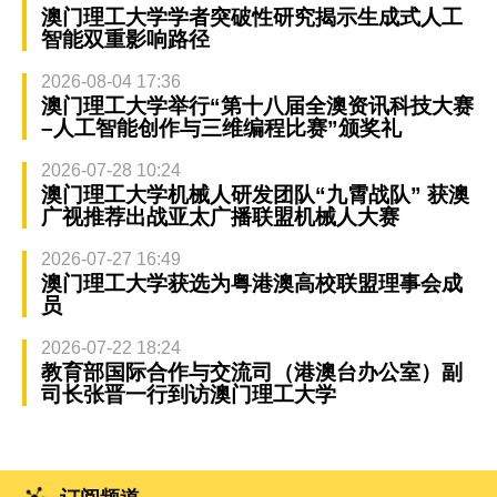
澳门理工大学学者突破性研究揭示生成式人工
智能双重影响路径
2026-08-04 17:36
澳门理工大学举行“第十八届全澳资讯科技大赛
–人工智能创作与三维编程比赛”颁奖礼
2026-07-28 10:24
澳门理工大学机械人研发团队“九霄战队” 获澳
广视推荐出战亚太广播联盟机械人大赛
2026-07-27 16:49
澳门理工大学获选为粤港澳高校联盟理事会成
员
2026-07-22 18:24
教育部国际合作与交流司（港澳台办公室）副
司长张晋一行到访澳门理工大学