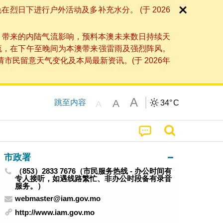
日下进行户外活动及多补充水分。 (于 2026
」带来的内陆气流影响，预料本澳未来数日持续天
流，在下午至晚间为本澳带来强雷雨及强烈阵风。
民留意天气变化及本局最新资讯。(于 2026年
A
A
跳至内容
34°
C
A
市政署
（853）2833 7676（市民服务热线 - 办公时间有
专人接听，如遇线路繁忙、非办公时段备有录音
服务。）
webmaster@iam.gov.mo
http://www.iam.gov.mo