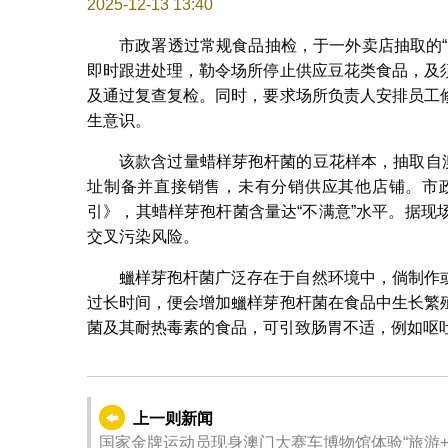
2025-12-13 13:40
市政署透过常规食品抽检，于一外卖店抽取的
即时跟进处理，勒令场所停止供应豆花类食品，及
及通过复查复检。同时，要求场所负责人安排员工
生意识。
该款含过量蜡样芽孢杆菌的豆花样本，抽取自澳
址制备并直接销售，未有分销供应其他店铺。市
引》，其蜡样芽孢杆菌含量达“不满意”水平。据
交叉污染风险。
蠟样芽孢杆菌广泛存在于自然环境中，倘制作
过长时间，便会增加蠟样芽孢杆菌在食品中生长繁
菌及其耐热毒素的食品，可引致肠胃不适，例如呕
上一则新闻
国家金牌运动员现身澳门大赛车博物馆体验“旅游+