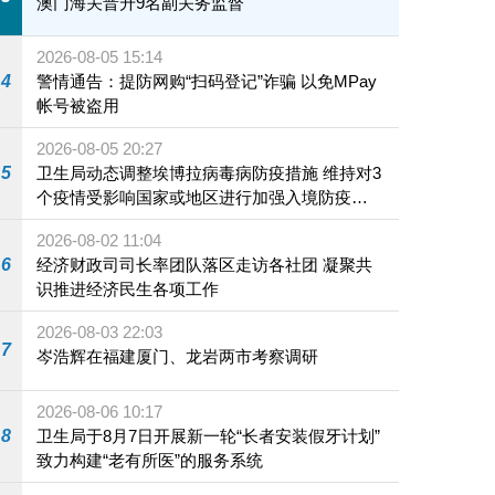
澳门海关晋升9名副关务监督
2026-08-05 15:14
4
警情通告：提防网购“扫码登记”诈骗 以免MPay
帐号被盗用
2026-08-05 20:27
5
卫生局动态调整埃博拉病毒病防疫措施 维持对3
个疫情受影响国家或地区进行加强入境防疫措
施
2026-08-02 11:04
6
经济财政司司长率团队落区走访各社团 凝聚共
识推进经济民生各项工作
2026-08-03 22:03
7
岑浩辉在福建厦门、龙岩两市考察调研
2026-08-06 10:17
8
卫生局于8月7日开展新一轮“长者安装假牙计划”
致力构建“老有所医”的服务系统