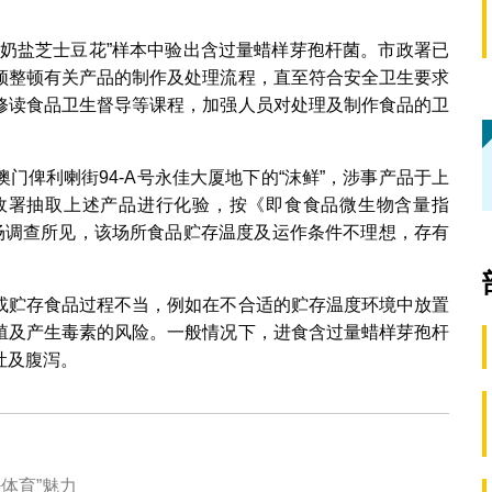
“奶盐芝士豆花”样本中验出含过量蜡样芽孢杆菌。市政署已
须整顿有关产品的制作及处理流程，直至符合安全卫生要求
修读食品卫生督导等课程，加强人员对处理及制作食品的卫
门俾利喇街94-A号永佳大厦地下的“沫鲜”，涉事产品于上
政署抽取上述产品进行化验，按《即食食品微生物含量指
现场调查所见，该场所食品贮存温度及运作条件不理想，存有
或贮存食品过程不当，例如在不合适的贮存温度环境中放置
殖及产生毒素的风险。一般情况下，进食含过量蜡样芽孢杆
吐及腹泻。
体育”魅力