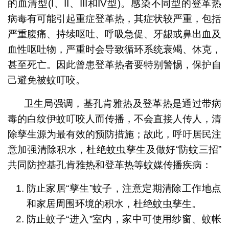
的血清型(I、II、III和IV型)。感染不同型的登革热
病毒有可能引起重症登革热，其症状较严重，包括
严重腹痛、持续呕吐、呼吸急促、牙龈或鼻出血及
血性呕吐物，严重时会导致循环系统衰竭、休克，
甚至死亡。因此曾患登革热者要特别警惕，保护自
己避免被蚊叮咬。
卫生局强调，基孔肯雅热及登革热是通过带病
毒的白纹伊蚊叮咬人而传播，不会直接人传人，清
除孳生源为最有效的预防措施；故此，呼吁居民注
意加强清除积水，杜绝蚊虫孳生及做好“防蚊三招”
共同防控基孔肯雅热和登革热等蚊媒传播疾病：
防止家居“孳生”蚊子，注意定期清除工作地点
和家居周围环境的积水，杜绝蚊虫孳生。
防止蚊子“进入”室内，家中可使用纱窗、蚊帐