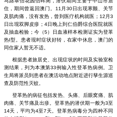
马路翠怡花园怡晖阁，潜伏期间主要于中山市居
住，期间曾返回澳门。11月30日出现寒颤、关节
及肌肉痛，没有发热，曾到医疗机构就医；12月3
日出现双脚皮疹；4日晚上到仁伯爵综合医院就医
及抽血检验；今（5）日血液样本检测证实为登革
热I型。患者现时症状好转，在家中休息，澳门的
同住家人暂无不适。
根据患者旅居史、出现症状的时间及实验室检
测结果，列为本澳第33例输入性登革热病例。卫
生局将派员到患者在澳活动地点附近进行孶生源巡
查及防范性灭蚊。
登革热的病征包括发热、头痛、后眼窝痛、肌
肉痛、关节痛及出疹。登革热的潜伏期一般为3至
14天，平均为4至7天。登革热病毒分为四种不同