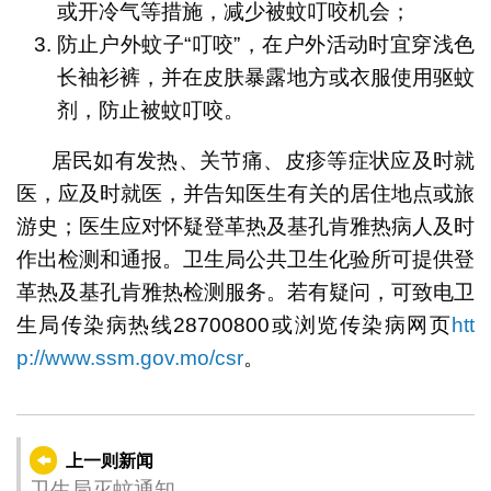
或开冷气等措施，减少被蚊叮咬机会；
防止户外蚊子“叮咬”，在户外活动时宜穿浅色
长袖衫裤，并在皮肤暴露地方或衣服使用驱蚊
剂，防止被蚊叮咬。
居民如有发热、关节痛、皮疹等症状应及时就
医，应及时就医，并告知医生有关的居住地点或旅
游史；医生应对怀疑登革热及基孔肯雅热病人及时
作出检测和通报。卫生局公共卫生化验所可提供登
革热及基孔肯雅热检测服务。若有疑问，可致电卫
生局传染病热线28700800或浏览传染病网页
htt
p://www.ssm.gov.mo/csr
。
上一则新闻
卫生局灭蚊通知