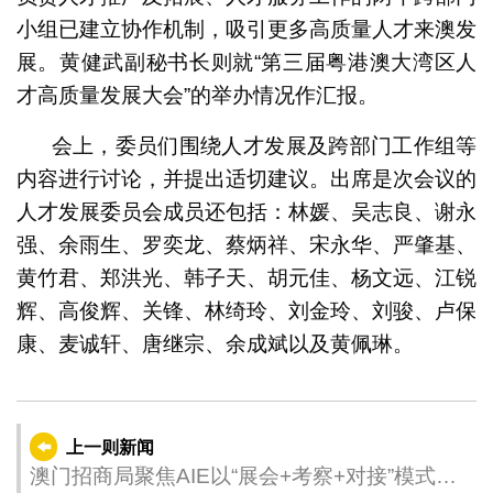
小组已建立协作机制，吸引更多高质量人才来澳发
展。黄健武副秘书长则就“第三届粤港澳大湾区人
才高质量发展大会”的举办情况作汇报。
会上，委员们围绕人才发展及跨部门工作组等
内容进行讨论，并提出适切建议。出席是次会议的
人才发展委员会成员还包括：林媛、吴志良、谢永
强、余雨生、罗奕龙、蔡炳祥、宋永华、严肇基、
黄竹君、郑洪光、韩子天、胡元佳、杨文远、江锐
辉、高俊辉、关锋、林绮玲、刘金玲、刘骏、卢保
康、麦诚轩、唐继宗、余成斌以及黄佩琳。
上一则新闻
澳门招商局聚焦AIE以“展会+考察+对接”模式推