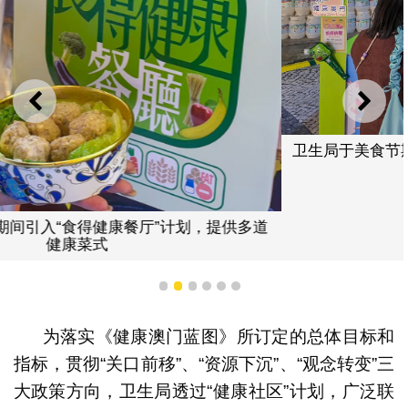
上一则
下一
卫生局于美食节期间设置健康饮食宣传摊位，透过趣味互
动游戏传递健康知识
1
2
3
4
5
6
为落实《健康澳门蓝图》所订定的总体目标和
指标，贯彻“关口前移”、“资源下沉”、“观念转变”三
大政策方向，卫生局透过“健康社区”计划，广泛联