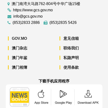
澳门南湾大马路762-804号中华广场15楼
https://www.gcs.gov.mo
info@gcs.gov.mo
(853)2833 2886
(853)2835 5426
GOV.MO
意见信箱
澳门杂志
联络我们
澳门年鉴
私隐声明
澳门相簿
使用条款
下载手机应用程序
澳门政府新闻 APP - App Store 下载
澳门政府新闻 APP - Googl
澳门政府新闻 