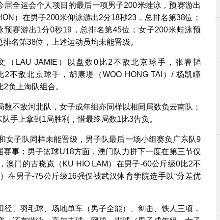
出战今届全运会个人项目的最后一项男子200米蛙泳，预赛游出
CHON）在男子200米仰泳游出2分18秒23，总排名第38位；
自由泳预赛游出1分0秒19，总排名第45位；女子200米蛙泳预
18，总排名第38位，上述运动员均未能晋级。
LAU JAMIE）以盘数0比2不敌北京球手，张睿韬
比2不敌北京球手，胡康堤（WOO HONG TAI）/ 杨凯瞳
数0比2负上海队组合。
3局数不敌河北队，女子成年组亦同样以相同局数负云南队；
东队手上拿到1局胜利，惜最终局数1比3告负。
队和女子队同样未能晋级，男子队最后一场小组赛负广东队9
本届赛事；男子篮球U18方面，澳门队力拼下一度在第三节仅
澳门的古晓岚（KU HIO LAM）在男子-60公斤级0比2不
IN）在男子-75公斤级16强仅被武汉体育学院选手以“分差优
括田径、羽毛球、场地单车（男子全能）、剑击、铁人三项，