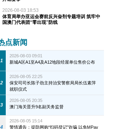
2026-08-03 18:53
体育局举办亚运会赛前反兴奋剂专题培训 筑牢中
国澳门代表团“零出现”防线
热点新闻
2026-08-03 09:01
1
新城A区A1至A4及A12地段经屋单位售价公布
2026-08-05 22:25
2
保安司司长陈子劲主持治安警察局局长伍素萍
就职仪式
2026-08-05 20:35
3
澳门海关晋升9名副关务监督
2026-08-05 15:14
4
警情通告：提防网购“扫码登记”诈骗 以免MPay