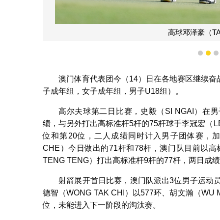
高球邓泽豪（TA
1
2
澳门体育代表团今（14）日在各地赛区继续
子成年组，女子成年组，男子U18组）。
高尔夫球第二日比赛，史毅（SI NGAI）
绩，与另外打出高标准杆5杆的75杆球手李冠宏（LE
位和第20位，二人成绩同时计入男子团体赛，加上邓泽
CHE）今日做出的71杆和78杆，澳门队目前以高标
TENG TENG）打出高标准杆9杆的77杆，两日成
射箭展开首日比赛，澳门队派出3位男子运动员出战
德智（WONG TAK CHI）以577环、胡文瀚（WU
位，未能进入下一阶段的淘汰赛。