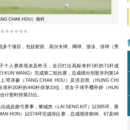
NG CHAK HOU）推杆
3
4
5
6
7
8
9
奋战多个项目，包括射箭、高尔夫球、网球、游泳、排球（男
在男子个人赛表现未及昨天，全日打出高标准杆1杆的71杆成
I KUN WANG）完成第二轮比赛，总成绩分别暂并列第14
豪（TANG CHAK HOU）及洪启哲（HUNG CHI
准杆20杆的440杆排第10位；而女子球手𧝁亭婷（HUN
绩合计暂时排第21位。
反曲弓赛事，黎城杰（LAI SENG KIT）以585环、黄
 MAN HON）以574环完成排位赛，总成绩排第66、67及68