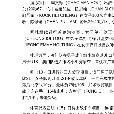
游泳项目，周文颢（CHAO MAN HOU）
2分20秒67，总排名第31位；陈思峻（CHAN SI 
郭熙晴（KUOK HEI CHENG）在女子100米
赛，陈佩琳（CHEN PUI LAM）游出2分40秒
网球继续进行首轮淘汰赛，女子单打刘正文（
（CHEONG IOI TOU）在男子单打同样以盘数0
（IEONG EMMA HOI TUNG）在女子双打以盘
排球方面，澳门队在男子成年组小组赛以0比
男子U18，澳门队进入排名小组赛争夺，首仗在广
昨（13）日进行的三人篮球项目，澳门男子
比21，女子队则以8比21不敌天津队，一同完成
落后北京队10分，最终负75比106；武术散打项目，
敌广东选手，16强止步；方智轩（FONG CHI H
胜”胜出，未能晋级。
体育代表团明（15）日将出战多个项目，包