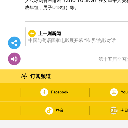
乒乓球则有朱雨玲（ZHU YULING）在女单争
成年组，男子U18组）等。
上一则新闻
中国与葡语国家电影展开幕 “跨‧界”光影对话
订阅频道
Facebook
You
抖音
今