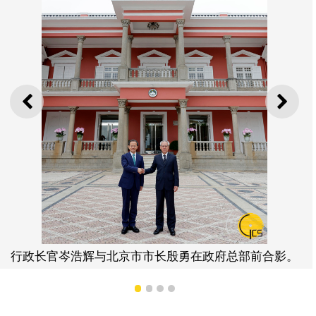
上一则
下一
行政长官岑浩辉与北京市
勇在政府总部前合影。
1
2
3
4