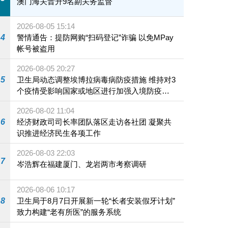
澳门海关晋升9名副关务监督
2026-08-05 15:14
4
警情通告：提防网购“扫码登记”诈骗 以免MPay
帐号被盗用
2026-08-05 20:27
5
卫生局动态调整埃博拉病毒病防疫措施 维持对3
个疫情受影响国家或地区进行加强入境防疫措
施
2026-08-02 11:04
6
经济财政司司长率团队落区走访各社团 凝聚共
识推进经济民生各项工作
2026-08-03 22:03
7
岑浩辉在福建厦门、龙岩两市考察调研
2026-08-06 10:17
8
卫生局于8月7日开展新一轮“长者安装假牙计划”
致力构建“老有所医”的服务系统