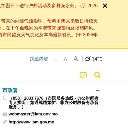
日下进行户外活动及多补充水分。 (于 2026
」带来的内陆气流影响，预料本澳未来数日持续天
流，在下午至晚间为本澳带来强雷雨及强烈阵风。
民留意天气变化及本局最新资讯。(于 2026年
A
A
跳至内容
34°
C
A
市政署
（853）2833 7676（市民服务热线 - 办公时间有
专人接听，如遇线路繁忙、非办公时段备有录音
服务。）
webmaster@iam.gov.mo
http://www.iam.gov.mo