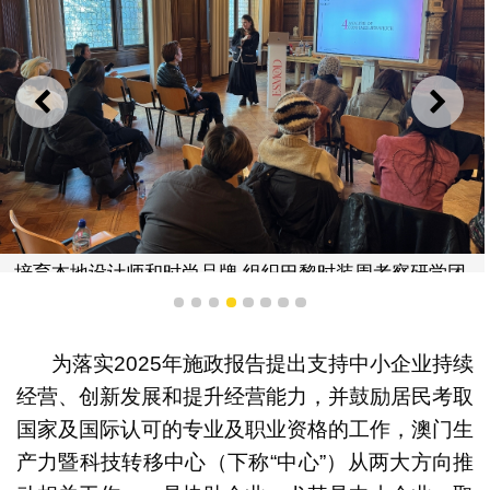
上一则
下一
培育本地设计师和时尚品牌 组织巴黎时装周考察研学团
1
2
3
4
5
6
7
8
为落实2025年施政报告提出支持中小企业持续
经营、创新发展和提升经营能力，并鼓励居民考取
国家及国际认可的专业及职业资格的工作，澳门生
产力暨科技转移中心（下称“中心”）从两大方向推