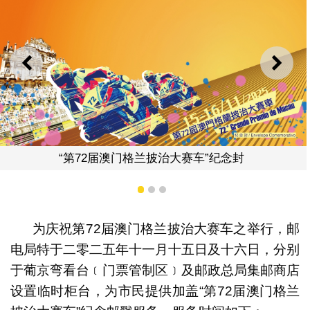
上一则
下一
格兰披治大赛车”纪念封
“第72届澳门
1
2
3
为庆祝第72届澳门格兰披治大赛车之举行，邮
电局特于二零二五年十一月十五日及十六日，分别
于葡京弯看台﹝门票管制区﹞及邮政总局集邮商店
设置临时柜台，为市民提供加盖“第72届澳门格兰