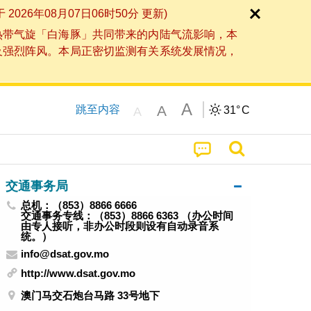
6年08月07日06时50分 更新)
热带气旋「白海豚」共同带来的内陆气流影响，本
及强烈阵风。本局正密切监测有关系统发展情况，
A
A
跳至内容
31°
C
A
交通事务局
总机：（853）8866 6666
交通事务专线：（853）8866 6363 （办公时间
由专人接听，非办公时段则设有自动录音系
统。）
info@dsat.gov.mo
http://www.dsat.gov.mo
澳门马交石炮台马路 33号地下