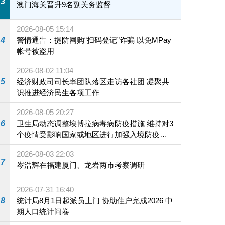
3
澳门海关晋升9名副关务监督
2026-08-05 15:14
4
警情通告：提防网购“扫码登记”诈骗 以免MPay
帐号被盗用
2026-08-02 11:04
5
经济财政司司长率团队落区走访各社团 凝聚共
识推进经济民生各项工作
2026-08-05 20:27
6
卫生局动态调整埃博拉病毒病防疫措施 维持对3
个疫情受影响国家或地区进行加强入境防疫措
施
2026-08-03 22:03
7
岑浩辉在福建厦门、龙岩两市考察调研
2026-07-31 16:40
8
统计局8月1日起派员上门 协助住户完成2026 中
期人口统计问卷