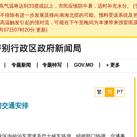
将达到33度或以上，市民应慎防中暑，适时补充水分。 (于 202
不排除有进一步发展及移向南海北部的可能。预料受该系统及
高温触发引起的强对流，可能在下午至晚间为本澳带来强雷雨
07日07时20分 更新)
专题新闻
专题特写
GOV.MO
+ 更多
繁
简
PT
闭交通安排
化区内的泊车需求及巴士候车环境，经跨部门协调，交通事