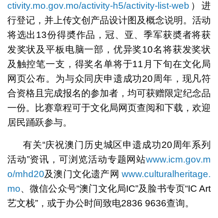
ctivity.mo.gov.mo/activity-h5/activity-list-web
）进
行登记，并上传文创产品设计图及概念说明。活动
将选出13份得奬作品，冠、亚、季军获奬者将获
发奖状及平板电脑一部，优异奖10名将获发奖状
及触控笔一支，得奖名单将于11月下旬在文化局
网页公布。为与众同庆申遗成功20周年，现凡符
合资格且完成报名的参加者，均可获赠限定纪念品
一份。比赛章程可于文化局网页查阅和下载，欢迎
居民踊跃参与。
有关“庆祝澳门历史城区申遗成功20周年系列
活动”资讯，可浏览活动专题网站
www.icm.gov.m
o/mhd20
及澳门文化遗产网
www.culturalheritage.
mo
、微信公众号“澳门文化局IC”及脸书专页“IC Art
艺文栈”，或于办公时间致电2836 9636查询。