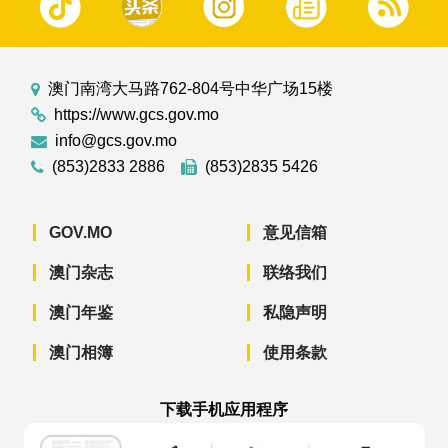
澳门南湾大马路762-804号中华广场15楼
https://www.gcs.gov.mo
info@gcs.gov.mo
(853)2833 2886
(853)2835 5426
GOV.MO
意见信箱
澳门杂志
联络我们
澳门年鉴
私隐声明
澳门相簿
使用条款
下载手机应用程序
澳门政府新闻 APP - App Store 下载
澳门政府新闻 APP - Googl
澳门政府新闻 