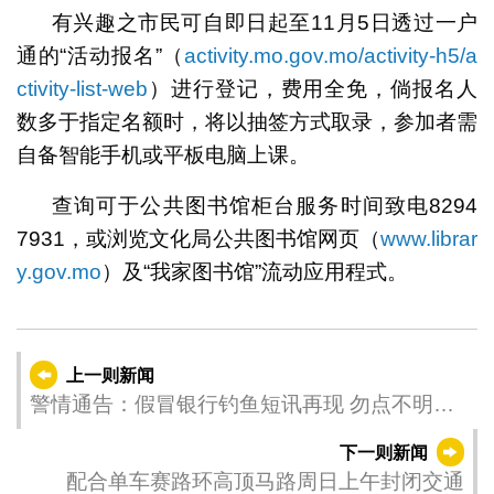
有兴趣之市民可自即日起至11月5日透过一户
通的“活动报名”（
activity.mo.gov.mo/activity-h5/a
ctivity-list-web
）进行登记，费用全免，倘报名人
数多于指定名额时，将以抽签方式取录，参加者需
自备智能手机或平板电脑上课。
查询可于公共图书馆柜台服务时间致电8294
7931，或浏览文化局公共图书馆网页（
www.librar
y.gov.mo
）及“我家图书馆”流动应用程式。
上一则新闻
警情通告：假冒银行钓鱼短讯再现 勿点不明连
结慎防被骗
下一则新闻
配合单车赛路环高顶马路周日上午封闭交通