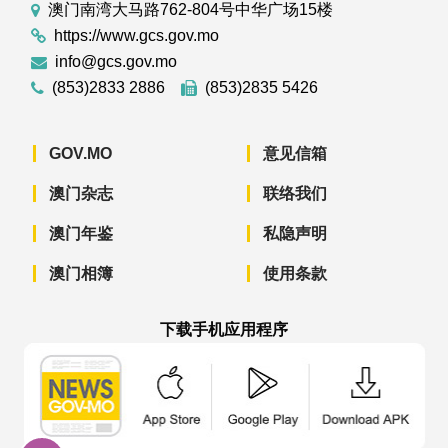
澳门南湾大马路762-804号中华广场15楼
https://www.gcs.gov.mo
info@gcs.gov.mo
(853)2833 2886
(853)2835 5426
GOV.MO
意见信箱
澳门杂志
联络我们
澳门年鉴
私隐声明
澳门相簿
使用条款
下载手机应用程序
澳门政府新闻 APP - App Store 下载
澳门政府新闻 APP - Googl
澳门政府新闻 