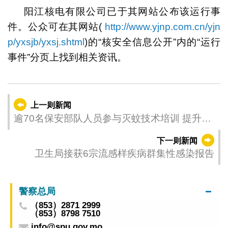
阳江核电有限公司已于其网站公布该运行事
件。公众可在其网站(
http://www.yjnp.com.cn/yjn
p/yxsjb/yxsj.shtml
)的“核安全信息公开”内的“运行
事件”分页上找到相关资讯。
上一则新闻
逾70名保安部队人员参与灭蚊技术培训 提升防
蚊灭蚊实务操作能力及双热防控意识
下一则新闻
卫生局接获6宗流感样疾病群集性感染报告
警察总局
（853）2871 2999
（853）8798 7510
info@spu.gov.mo