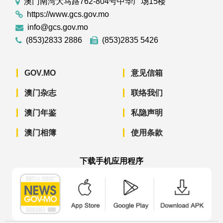
澳门南湾大马路762-804号中华广场15楼
https://www.gcs.gov.mo
info@gcs.gov.mo
(853)2833 2886
(853)2835 5426
GOV.MO
意见信箱
澳门杂志
联络我们
澳门年鉴
私隐声明
澳门相簿
使用条款
下载手机应用程序
澳门政府新闻 APP - App Store 下载
澳门政府新闻 APP - Googl
澳门政府新闻 