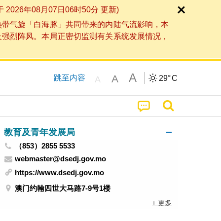
6年08月07日06时50分 更新)
热带气旋「白海豚」共同带来的内陆气流影响，本
及强烈阵风。本局正密切监测有关系统发展情况，
A
A
跳至内容
29°
C
A
教育及青年发展局
（853）2855 5533
webmaster@dsedj.gov.mo
https://www.dsedj.gov.mo
澳门约翰四世大马路7-9号1楼
+ 更多