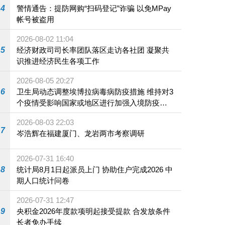
4
警情通告：提防网购“扫码登记”诈骗 以免MPay
帐号被盗用
2026-08-02 11:04
5
经济财政司司长率团队落区走访各社团 凝聚共
识推进经济民生各项工作
2026-08-05 20:27
6
卫生局动态调整埃博拉病毒病防疫措施 维持对3
个疫情受影响国家或地区进行加强入境防疫措
施
2026-08-03 22:03
7
岑浩辉在福建厦门、龙岩两市考察调研
2026-07-31 16:40
8
统计局8月1日起派员上门 协助住户完成2026 中
期人口统计问卷
2026-07-31 12:47
9
央积金2026年度款项明起接受提款 合发放条件
长者免办手续