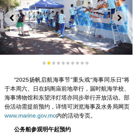
上一则
下一
投选政府船坞墙身绘画作品
1
2
3
4
5
6
7
8
9
10
“2025扬帆启航海事节”重头戏“海事同乐日”将
于本周六、日在妈阁庙前地举行，届时航海学校、
海事博物馆和东望洋灯塔亦同步举行开放活动。部
份活动需提前预约，详情可浏览海事及水务局网页
www.marine.gov.mo
内的活动专页。
公务船参观明午起预约