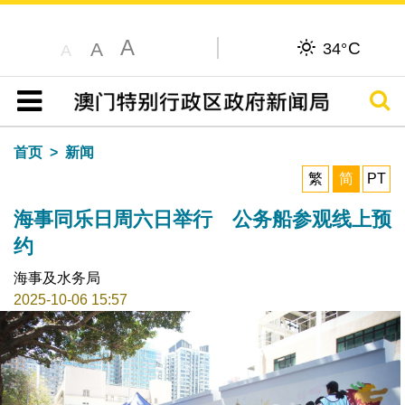
A
C
A
34°
A
搜寻
目录
首页
新闻
繁
简
PT
海事同乐日周六日举行 公务船参观线上预
约
海事及水务局
2025-10-06 15:57