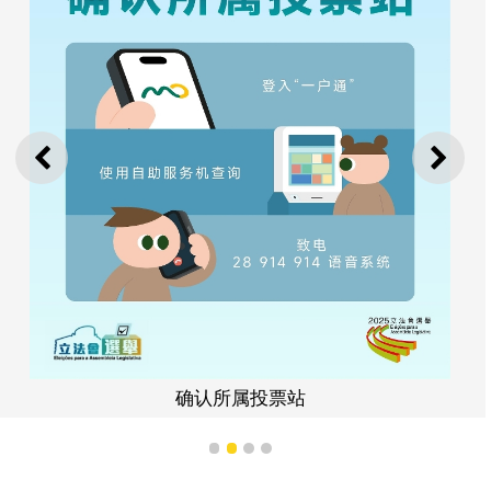
上一则
下一
确认所属投票站
1
2
3
4