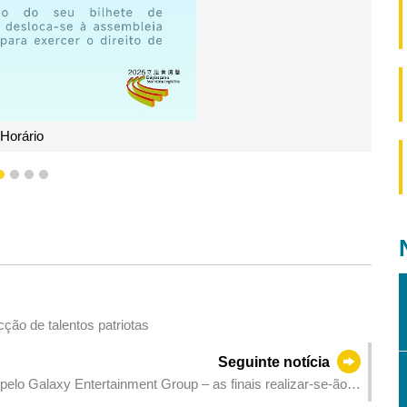
Confirmar a Assembleia do voto atribuída
1
2
3
4
ção de talentos patriotas
Seguinte notícia
o Galaxy Entertainment Group – as finais realizar-se-ão