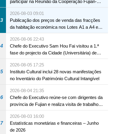
participar na Reunião da Cooperação Fujian-
Macau
2026-08-03 09:01
3
Publicação dos preços de venda das fracções
da habitação económica nos Lotes A1 a A4 e
A12 da Zona A dos Novos Aterros
2026-08-06 22:43
4
Chefe do Executivo Sam Hou Fai visitou a 1.ª
fase do projecto da Cidade (Universitária) de
Educação Internacional de Macau e Hengqin
2026-08-05 17:25
5
Instituto Cultural inclui 28 novas manifestações
no Inventário do Património Cultural Intangível
2026-08-04 21:35
6
Chefe do Executivo reúne-se com dirigentes da
província de Fujian e realiza visita de trabalho
em Fuzhou
2026-08-03 16:00
7
Estatísticas monetárias e financeiras – Junho
de 2026