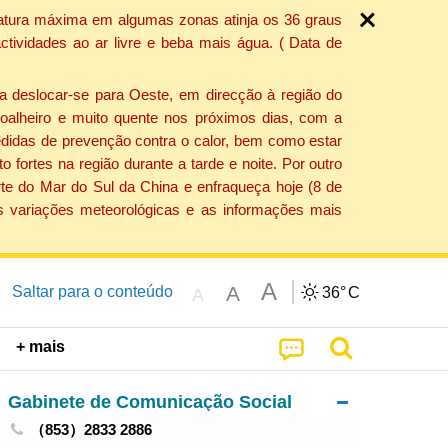
ratura máxima em algumas zonas atinja os 36 graus
tividades ao ar livre e beba mais água. ( Data de
a deslocar-se para Oeste, em direcção à região do
 soalheiro e muito quente nos próximos dias, com a
edidas de prevenção contra o calor, bem como estar
fortes na região durante a tarde e noite. Por outro
rte do Mar do Sul da China e enfraqueça hoje (8 de
s variações meteorológicas e as informações mais
A
A
Saltar para o conteúdo
36°
C
A
+ mais
Gabinete de Comunicação Social
（853）2833 2886