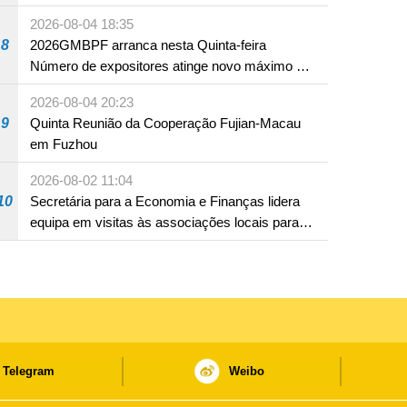
2026-08-04 18:35
8
2026GMBPF arranca nesta Quinta-feira
Número de expositores atinge novo máximo em
18 anos
2026-08-04 20:23
9
Quinta Reunião da Cooperação Fujian-Macau
em Fuzhou
2026-08-02 11:04
10
Secretária para a Economia e Finanças lidera
equipa em visitas às associações locais para
consolidar consensos e promover os trabalhos
nas áreas económica e social
Telegram
Weibo