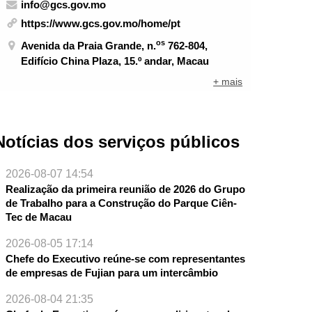
info@gcs.gov.mo
https://www.gcs.gov.mo/home/pt
os
Avenida da Praia Grande, n.
762-804,
Edifício China Plaza, 15.º andar, Macau
+ mais
Notícias dos serviços públicos
2026-08-07 14:54
Realização da primeira reunião de 2026 do Grupo
de Trabalho para a Construção do Parque Ciên-
Tec de Macau
2026-08-05 17:14
Chefe do Executivo reúne-se com representantes
NTE
de empresas de Fujian para um intercâmbio
2026-08-04 21:35