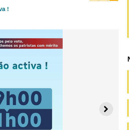
va !
SEGUI