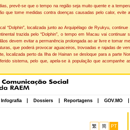
dias, prevê-se que o tempo na região seja muito quente e a tempe
ão que tome medidas contra doenças causadas pelo calor, evite ac
 “Dolphin”, localizada junto ao Arquipélago de Ryukyu, continue 
ntinental trazida pelo “Dolphin”, o tempo em Macau vai continuar
dãos devem evitar a permanência prolongada ao ar livre e tomar m
ras, que poderá provocar aguaceiros, trovoadas e rajadas de vento 
e, localizada perto da Ilha de Hainan se desloque para a parte No
ferido sistema, pelo que, apela-se à população que acompanhe a
Infografia
Dossiers
Reportagens
GOV.MO
繁
简
PT