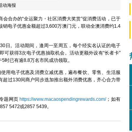
活动海报
商会合办的“全运聚力・社区消费大奖赏”促消费活动，已于
销电子优惠金额超过3,600万澳门元，联动全澳消费约1.4
月30日。活动期间，逢周一至周五，每个经实名认证的电子
即可获得3次电子优惠抽取机会。活动更额外设有“长者卡”
午5时已有逾8.8万名市民成功领取。
销使用电子优惠及消费立减优惠，遍布餐饮、零售、生活服
有超过130间商户同步迭加推出额外消费优惠，齐心合力带
动专题网页
https://www.macaospendingrewards.com/
；如有
472或2857 5439。