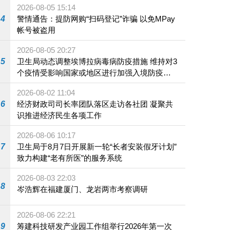
2026-08-05 15:14
4
警情通告：提防网购“扫码登记”诈骗 以免MPay
帐号被盗用
2026-08-05 20:27
5
卫生局动态调整埃博拉病毒病防疫措施 维持对3
个疫情受影响国家或地区进行加强入境防疫措
施
2026-08-02 11:04
6
经济财政司司长率团队落区走访各社团 凝聚共
识推进经济民生各项工作
2026-08-06 10:17
7
卫生局于8月7日开展新一轮“长者安装假牙计划”
致力构建“老有所医”的服务系统
2026-08-03 22:03
8
岑浩辉在福建厦门、龙岩两市考察调研
2026-08-06 22:21
9
筹建科技研发产业园工作组举行2026年第一次