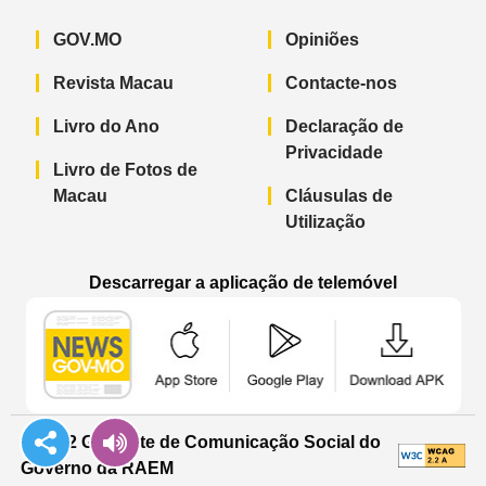
GOV.MO
Opiniões
Revista Macau
Contacte-nos
Livro do Ano
Declaração de
Privacidade
Livro de Fotos de
Macau
Cláusulas de
Utilização
Descarregar a aplicação de telemóvel
Aplicação de telemóvel “Notícias do G
Aplicação de telemóvel “
Aplicação 
© 2022 Gabinete de Comunicação Social do
Governo da RAEM