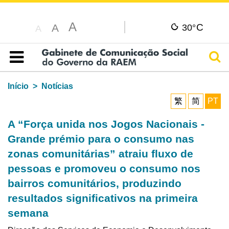
A
C
A
30°
A
Pesq
Índice
Início
Notícias
繁
简
PT
A “Força unida nos Jogos Nacionais -
Grande prémio para o consumo nas
zonas comunitárias” atraiu fluxo de
pessoas e promoveu o consumo nos
bairros comunitários, produzindo
resultados significativos na primeira
semana