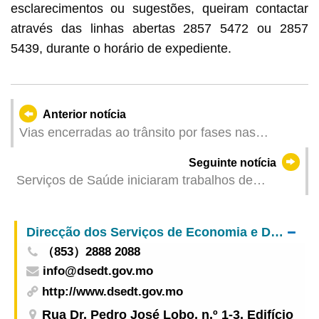
esclarecimentos ou sugestões, queiram contactar
através das linhas abertas 2857 5472 ou 2857
5439, durante o horário de expediente.
Anterior notícia
Vias encerradas ao trânsito por fases nas
madrugadas de Setembro para trabalhos de
Seguinte notícia
desentupimento de esgotos pelo IAM
Serviços de Saúde iniciaram trabalhos de
resposta na zona de risco do 3.º caso da febre de
chikungunya
Direcção dos Serviços de Economia e Desenvolvimento Tecnológico
（853）2888 2088
info@dsedt.gov.mo
http://www.dsedt.gov.mo
Rua Dr. Pedro José Lobo, n.º 1-3, Edifício