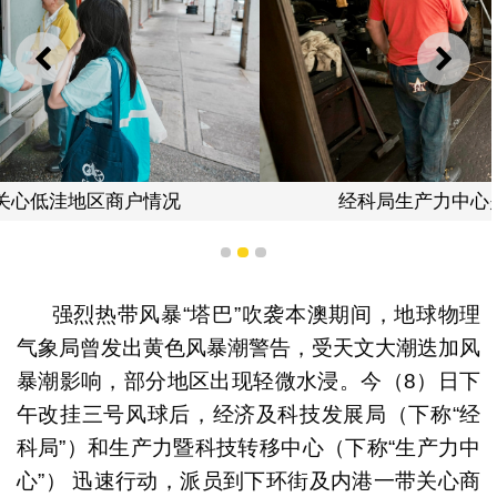
上一则
下一
经科局生产力中心关心低洼地区商户情况
1
2
3
强烈热带风暴“塔巴”吹袭本澳期间，地球物理
气象局曾发出黄色风暴潮警告，受天文大潮迭加风
暴潮影响，部分地区出现轻微水浸。今（8）日下
午改挂三号风球后，经济及科技发展局（下称“经
科局”）和生产力暨科技转移中心（下称“生产力中
心”） 迅速行动，派员到下环街及内港一带关心商