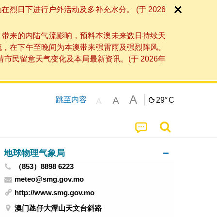
日下进行户外活动及多补充水分。 (于 2026
」带来的内陆气流影响，预料本澳未来数日持续天
流，在下午至晚间为本澳带来强雷雨及强烈阵风。
民留意天气变化及本局最新资讯。(于 2026年
A
A
跳至内容
29°
C
A
地球物理气象局
（853）8898 6223
meteo@smg.gov.mo
http://www.smg.gov.mo
澳门氹仔大潭山天文台斜路