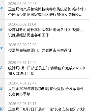
2026-08-05 20:27
5
卫生局动态调整埃博拉病毒病防疫措施 维持对3
个疫情受影响国家或地区进行加强入境防疫措
施
2026-08-02 11:04
6
经济财政司司长率团队落区走访各社团 凝聚共
识推进经济民生各项工作
2026-08-03 22:03
7
岑浩辉在福建厦门、龙岩两市考察调研
2026-07-31 16:40
8
统计局8月1日起派员上门 协助住户完成2026 中
期人口统计问卷
2026-07-31 12:47
9
央积金2026年度款项明起接受提款 合发放条件
长者免办手续
2026-08-06 10:17
10
卫生局于8月7日开展新一轮“长者安装假牙计划”