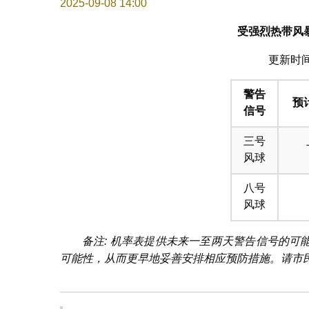
2025-09-08 14:00
受强烈热带风
更新时间: 
警告
预
信号
三号
风球
八号
风球
备注: 机率表提供未来一至两天警告信号的
可能性，从而更早地妥善安排相应预防措施。请市