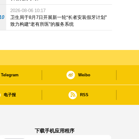
2026-08-06 10:17
10
卫生局于8月7日开展新一轮“长者安装假牙计划”
致力构建“老有所医”的服务系统
Telegram
Weibo
电子报
RSS
下载手机应用程序
澳门政府新闻 APP - App Store 下载
澳门政府新闻 APP - Google Pla
澳门政府新闻 APP -