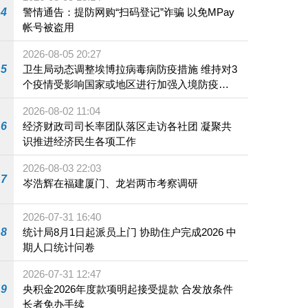
4
警情通告：提防网购“扫码登记”诈骗 以免MPay
帐号被盗用
2026-08-05 20:27
5
卫生局动态调整埃博拉病毒病防疫措施 维持对3
个疫情受影响国家或地区进行加强入境防疫措
施
2026-08-02 11:04
6
经济财政司司长率团队落区走访各社团 凝聚共
识推进经济民生各项工作
2026-08-03 22:03
7
岑浩辉在福建厦门、龙岩两市考察调研
2026-07-31 16:40
8
统计局8月1日起派员上门 协助住户完成2026 中
期人口统计问卷
2026-07-31 12:47
9
央积金2026年度款项明起接受提款 合发放条件
长者免办手续