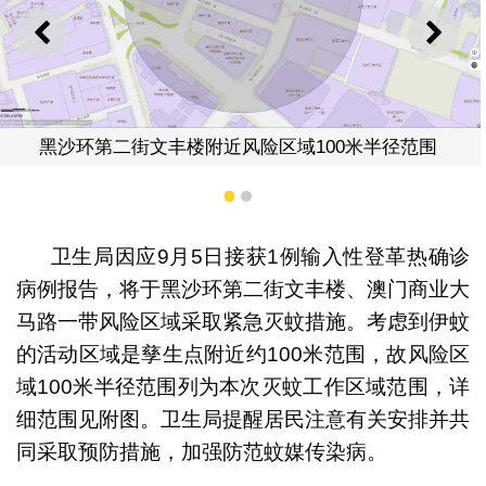
上一则
下一
近风险区域100米半径范围
澳门商业大马路一带附
1
2
卫生局因应9月5日接获1例输入性登革热确诊
病例报告，将于黑沙环第二街文丰楼、澳门商业大
马路一带风险区域采取紧急灭蚊措施。考虑到伊蚊
的活动区域是孳生点附近约100米范围，故风险区
域100米半径范围列为本次灭蚊工作区域范围，详
细范围见附图。卫生局提醒居民注意有关安排并共
同采取预防措施，加强防范蚊媒传染病。