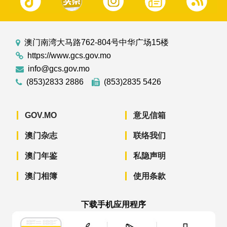
澳门南湾大马路762-804号中华广场15楼
https://www.gcs.gov.mo
info@gcs.gov.mo
(853)2833 2886
(853)2835 5426
GOV.MO
意见信箱
澳门杂志
联络我们
澳门年鉴
私隐声明
澳门相簿
使用条款
下载手机应用程序
澳门政府新闻 APP - App Store 下载
澳门政府新闻 APP - Googl
澳门政府新闻 