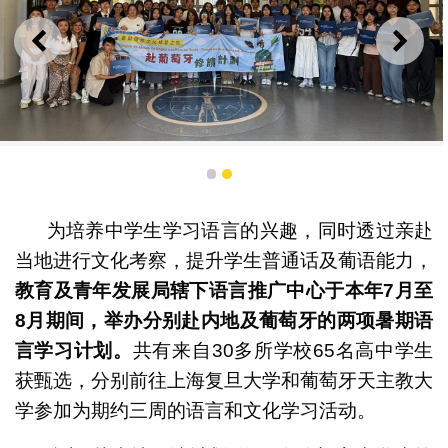
上一则
下一
“赴葡萄牙修读计划”结业仪式大合照
1
2
为培养中学生学习语言的兴趣，同时透过亲赴
当地进行文化考察，提升学生普通话及葡语能力，
教育及青年发展局辖下语言推广中心于本年
7
月至
8
月期间，举办分别赴内地及葡萄牙的两项暑期语
言学习计划。
共有来自30多所学校65名高中学生
获甄选，分别前往上海复旦大学和葡萄牙天主教大
学参加为期约三周的语言和文化学习活动。