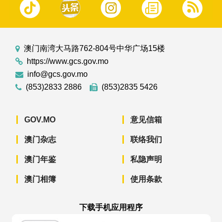
澳门南湾大马路762-804号中华广场15楼
https://www.gcs.gov.mo
info@gcs.gov.mo
(853)2833 2886
(853)2835 5426
GOV.MO
意见信箱
澳门杂志
联络我们
澳门年鉴
私隐声明
澳门相簿
使用条款
下载手机应用程序
澳门政府新闻 APP - App Store 下载
澳门政府新闻 APP - Googl
澳门政府新闻 