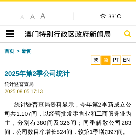
A
C
A
33°
A
搜寻
目录
首页
新闻
繁
简
PT
EN
2025年第2季公司统计
统计暨普查局
2025-08-05 17:13
统计暨普查局资料显示，今年第2季新成立公
司共1,107间，以经营批发零售业和工商服务业为
主，分别有380间及326间；同季解散公司283
间，公司数目净增长824间，较第1季增加97间。