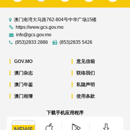
澳门南湾大马路762-804号中华广场15楼
https://www.gcs.gov.mo
info@gcs.gov.mo
(853)2833 2886
(853)2835 5426
GOV.MO
意见信箱
澳门杂志
联络我们
澳门年鉴
私隐声明
澳门相簿
使用条款
下载手机应用程序
澳门政府新闻 APP - App Store 下载
澳门政府新闻 APP - Googl
澳门政府新闻 