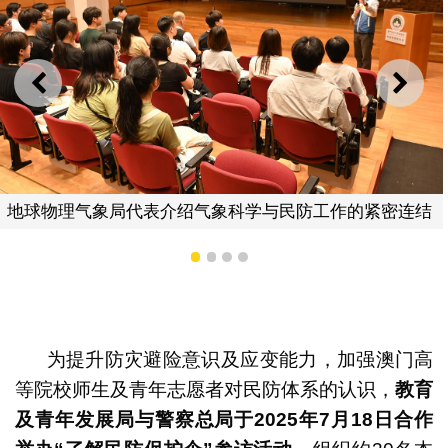
上一则
下一
防工作的紧密连结
澳门高校师生及青年志愿者参观户
1
2
3
4
为提升防灾避险意识及应变能力，加强澳门高
等院校师生及青年志愿者对民防体系的认识，
教育
及青年发展局与警察总局于
2025
年
7
月
18
日合作