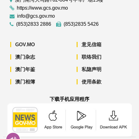
https://www.gcs.gov.mo
info@gcs.gov.mo
(853)2833 2886
(853)2835 5426
GOV.MO
意见信箱
澳门杂志
联络我们
澳门年鉴
私隐声明
澳门相簿
使用条款
下载手机应用程序
澳门政府新闻 APP - App Store 下载
澳门政府新闻 APP - Googl
澳门政府新闻 