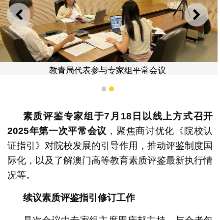
上一则
下一
教青局代表参与专家组平常会议
1
2
素质评鉴专家组于
7
月
18
日以线上方式召开
2025
年第一次平常会议
，聚焦商讨优化《院校认
证指引》对院校发展的引导作用，推动评鉴制度国
际化，以及了解澳门高等教育素质评鉴最新执行情
况等。
续议素质评鉴指引修订工作