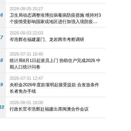
2026-08-05 20:27
6
卫生局动态调整埃博拉病毒病防疫措施 维持对3
个疫情受影响国家或地区进行加强入境防疫措
施
2026-08-03 22:03
7
岑浩辉在福建厦门、龙岩两市考察调研
2026-07-31 16:40
8
统计局8月1日起派员上门 协助住户完成2026 中
期人口统计问卷
2026-07-31 12:47
9
央积金2026年度款项明起接受提款 合发放条件
长者免办手续
2026-08-01 16:00
10
行政长官岑浩辉赴福建出席闽澳合作会议