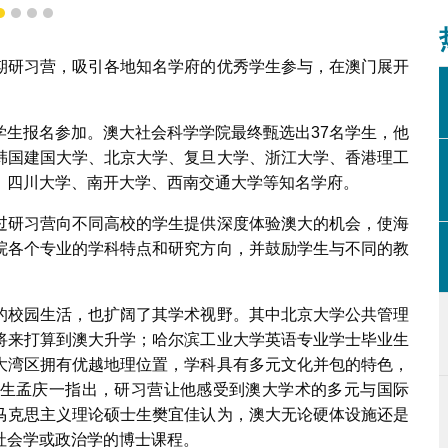
1
2
3
4
期研习营，吸引各地知名学府的优秀学生参与，在澳门展开
学生报名参加。澳大社会科学学院最终甄选出37名学生，他
韩国建国大学、北京大学、复旦大学、浙江大学、香港理工
、四川大学、南开大学、西南交通大学等知名学府。
过研习营向不同高校的学生提供深度体验澳大的机会，使海
院各个专业的学科特点和研究方向，并鼓励学生与不同的教
的校园生活，也扩阔了其学术视野。其中北京大学公共管理
将来打算到澳大升学；哈尔滨工业大学英语专业学士毕业生
大湾区拥有优越地理位置，学科具有多元文化并包的特色，
生孟庆一指出，研习营让他感受到澳大学术的多元与国际
马克思主义理论硕士生樊宜佳认为，澳大无论硬体设施还是
社会学或政治学的博士课程。