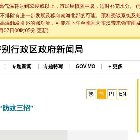
将达到33度或以上，市民应慎防中暑，适时补充水分。 (于 202
不排除有进一步发展及移向南海北部的可能。预料受该系统及
高温触发引起的强对流，可能在下午至晚间为本澳带来强雷雨
07日00时05分 更新)
专题新闻
专题特写
GOV.MO
+ 更多
繁
简
PT
EN
“防蚊三招”