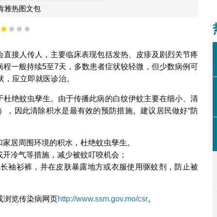
肯雅热图文包
1
2
3
4
5
会直接人传人，主要临床表现包括发热、皮疹及剧烈关节疼
病程一般持续5至7天，多数患者症状较轻微，但少数病例可
状，应立即就医诊治。
于杜绝蚊虫孳生。由于传播此病的白纹伊蚊主要在细小、清
），因此清除积水是最有效的预防措施。建议居民做好“防
和家居周围环境的积水，杜绝蚊虫孳生。
或开冷气等措施，减少被蚊叮咬机会；
色长袖衫裤，并在皮肤暴露地方或衣服使用驱蚊剂，防止被
 或浏览传染病网页
http://www.ssm.gov.mo/csr
。