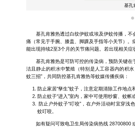
基孔
基孔肯雅热透过白纹伊蚊或埃及伊蚊传播，不
痛（常见于手腕、膝盖、脚踝及手指等小关节）。
能出现持续2至3个月的关节痛问题。若出现相关症
基孔肯雅热是可防可控的传染病，预防关键在
洁且静止的积水中繁殖（特别是人工容器内的积水
蚊三招”，共同防控基孔肯雅热等蚊媒传播疾病：
防止家居“孳生”蚊子，注意定期清除工作地点
防止蚊子“进入”室内，家中可使用纱窗、蚊帐
防止户外蚊子“叮咬”，在户外活动时宜穿浅
蚊叮咬。
如有疑问可致电卫生局传染病热线 28700800