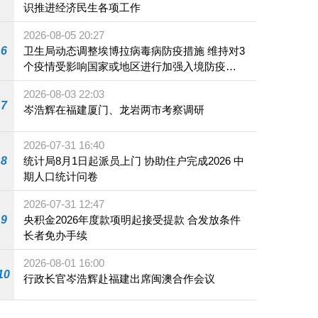
识推进经济民生各项工作
2026-08-05 20:27
6
卫生局动态调整埃博拉病毒病防疫措施 维持对3
个疫情受影响国家或地区进行加强入境防疫措
施
2026-08-03 22:03
7
岑浩辉在福建厦门、龙岩两市考察调研
2026-07-31 16:40
8
统计局8月1日起派员上门 协助住户完成2026 中
期人口统计问卷
2026-07-31 12:47
9
央积金2026年度款项明起接受提款 合发放条件
长者免办手续
2026-08-01 16:00
10
行政长官岑浩辉赴福建出席闽澳合作会议