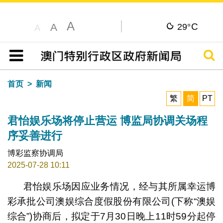
A
C
A
29°
A
搜寻
目录
首页
新闻
繁
简
PT
君怡娱乐场将停止营运 博监局协调关场程
序妥善进行
博彩监察协调局
2025-07-28 10:11
君怡娱乐场因应业务情况，经与其所属幸运博
彩承批公司澳娱综合度假股份有限公司(下称“澳娱
综合”)协商后，拟定于7月30日晚上11时59分起停