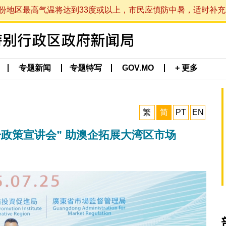
最高气温将达到33度或以上，市民应慎防中暑，适时补充水分。 (于
专题新闻
专题特写
GOV.MO
+ 更多
繁
简
PT
EN
政策宣讲会” 助澳企拓展大湾区市场