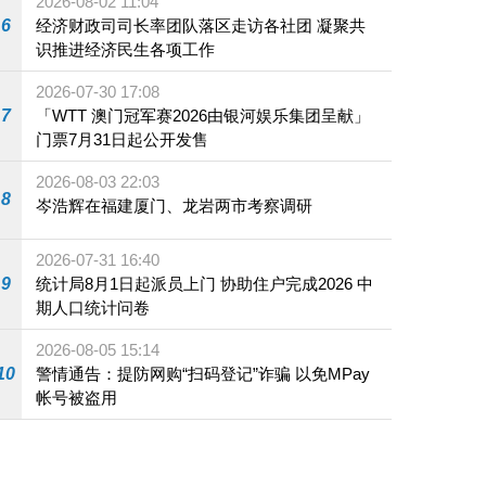
2026-08-02 11:04
6
经济财政司司长率团队落区走访各社团 凝聚共
识推进经济民生各项工作
2026-07-30 17:08
7
「WTT 澳门冠军赛2026由银河娱乐集团呈献」
门票7月31日起公开发售
2026-08-03 22:03
8
岑浩辉在福建厦门、龙岩两市考察调研
2026-07-31 16:40
9
统计局8月1日起派员上门 协助住户完成2026 中
期人口统计问卷
2026-08-05 15:14
10
警情通告：提防网购“扫码登记”诈骗 以免MPay
帐号被盗用