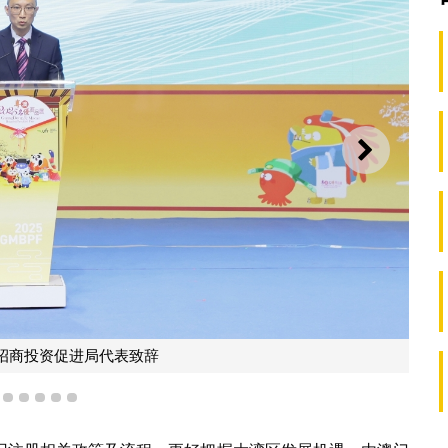
下一则
招商投资促进局代表致辞
2
3
4
5
6
7