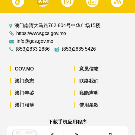
澳门南湾大马路762-804号中华广场15楼
https://www.gcs.gov.mo
info@gcs.gov.mo
(853)2833 2886
(853)2835 5426
GOV.MO
意见信箱
澳门杂志
联络我们
澳门年鉴
私隐声明
澳门相簿
使用条款
下载手机应用程序
澳门政府新闻 APP - App Store 下载
澳门政府新闻 APP - Googl
澳门政府新闻 