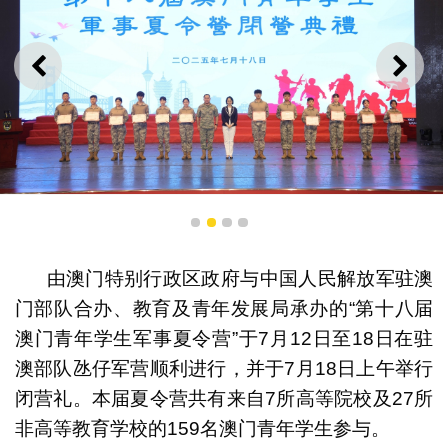
上一则
下一
柯岚司长及邵春贵参谋长及为学员颁发结业证书及奖状
1
2
3
4
由澳门特别行政区政府与中国人民解放军驻澳
门部队合办、教育及青年发展局承办的“第十八届
澳门青年学生军事夏令营”于7月12日至18日在驻
澳部队氹仔军营顺利进行，并于7月18日上午举行
闭营礼。本届夏令营共有来自7所高等院校及27所
非高等教育学校的159名澳门青年学生参与。