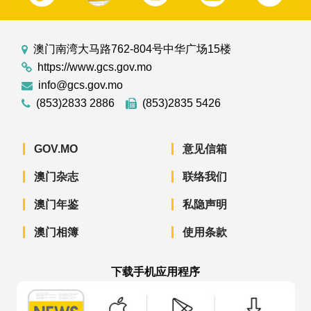
澳门南湾大马路762-804号中华广场15楼
https://www.gcs.gov.mo
info@gcs.gov.mo
(853)2833 2886
(853)2835 5426
GOV.MO
意见信箱
澳门杂志
联络我们
澳门年鉴
私隐声明
澳门相簿
使用条款
下载手机应用程序
澳门政府新闻 APP - App Store 下载
澳门政府新闻 APP - Googl
澳门政府新闻 